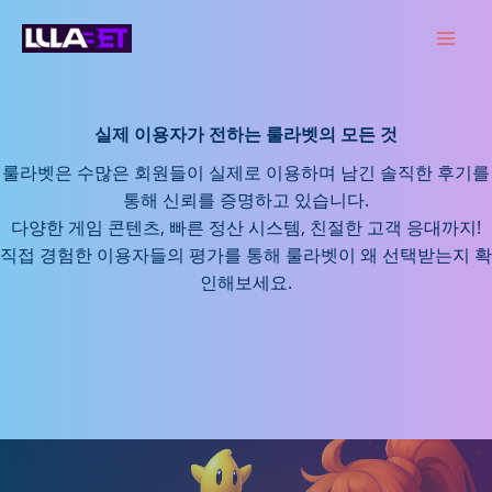
콘
텐
츠
로
건
실제 이용자가 전하는 룰라벳의 모든 것
너
룰라벳은 수많은 회원들이 실제로 이용하며 남긴 솔직한 후기를
뛰
통해 신뢰를 증명하고 있습니다.
기
다양한 게임 콘텐츠, 빠른 정산 시스템, 친절한 고객 응대까지!
직접 경험한 이용자들의 평가를 통해 룰라벳이 왜 선택받는지 확
인해보세요.