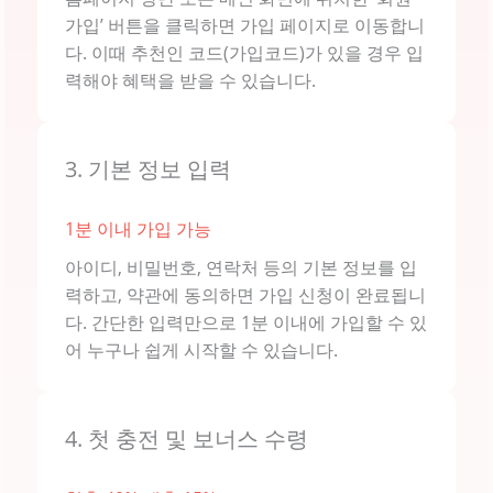
가입’ 버튼을 클릭하면 가입 페이지로 이동합니
다. 이때 추천인 코드(가입코드)가 있을 경우 입
력해야 혜택을 받을 수 있습니다.
3. 기본 정보 입력
1분 이내 가입 가능
아이디, 비밀번호, 연락처 등의 기본 정보를 입
력하고, 약관에 동의하면 가입 신청이 완료됩니
다. 간단한 입력만으로 1분 이내에 가입할 수 있
어 누구나 쉽게 시작할 수 있습니다.
4. 첫 충전 및 보너스 수령