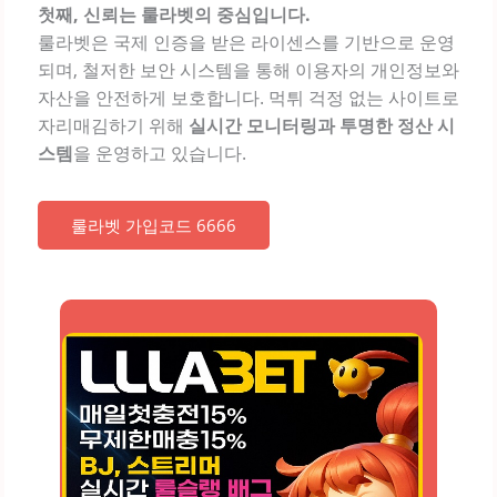
첫째, 신뢰는 룰라벳의 중심입니다.
룰라벳은 국제 인증을 받은 라이센스를 기반으로 운영
되며, 철저한 보안 시스템을 통해 이용자의 개인정보와
자산을 안전하게 보호합니다. 먹튀 걱정 없는 사이트로
자리매김하기 위해
실시간 모니터링과 투명한 정산 시
스템
을 운영하고 있습니다.
룰라벳 가입코드 6666