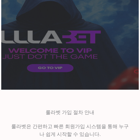
룰라벳 가입 절차 안내
룰라벳은 간편하고 빠른 회원가입 시스템을 통해 누구
나 쉽게 시작할 수 있습니다.