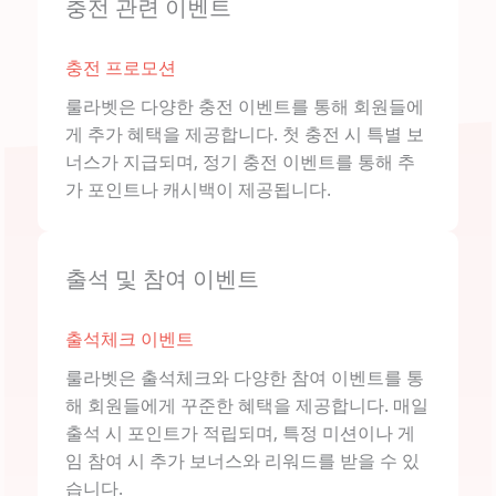
충전 관련 이벤트
충전 프로모션
룰라벳은 다양한 충전 이벤트를 통해 회원들에
게 추가 혜택을 제공합니다. 첫 충전 시 특별 보
너스가 지급되며, 정기 충전 이벤트를 통해 추
가 포인트나 캐시백이 제공됩니다.
출석 및 참여 이벤트
출석체크 이벤트​
룰라벳은 출석체크와 다양한 참여 이벤트를 통
해 회원들에게 꾸준한 혜택을 제공합니다. 매일
출석 시 포인트가 적립되며, 특정 미션이나 게
임 참여 시 추가 보너스와 리워드를 받을 수 있
습니다.